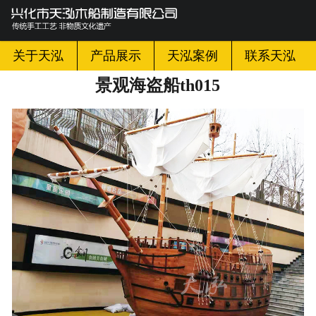
网站首页

关于天泓
关于天泓
产品展示
天泓案例
联系天泓
景观海盗船th015
产品展示
天泓案例
天泓新闻
天泓百科
联系天泓